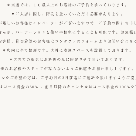
＊当店では、１０歳以上のお客様のご予約を承っております。
＊ご入店に際し、階段を登っていただく必要があります。
が難しいお客様はエレベーターがございますので、ご予約の際にお申
せんが、パーテーションを使い半個室にすることも可能です。
お気軽
お客様、貸切希望のお客様はコンタクトのフォームよりお問い合わせ
＊店内は全て禁煙です。店外に喫煙スペースを設置しております。
＊店内での撮影はお料理のみに限定させて頂いております。
他のお客様やスタッフが写らないようご配慮をお願い申し上げます。
セルをご希望の方は、ご予約日の3日前迄にご連絡を頂けますようご協
はコース料金の50% 、前日以降のキャンセルはコース料金の100%